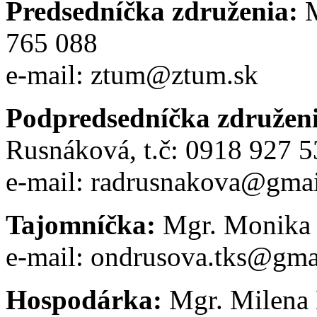
Predsedníčka združenia:
M
765 088
e-mail: ztum@ztum.sk
Podpredsedníčka združen
Rusnáková, t.č: 0918 927 
e-mail: radrusnakova@gma
Tajomníčka:
Mgr. Monika
e-mail: ondrusova.tks@gma
Hospodárka:
Mgr. Milena 